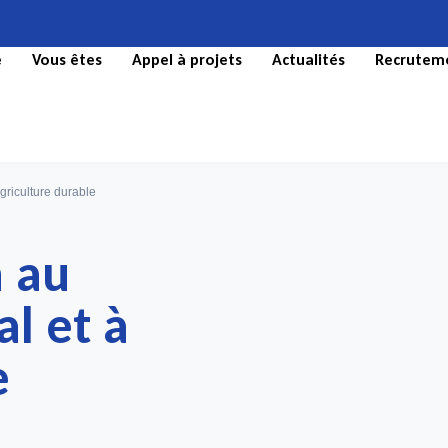
e
Vous êtes
Appel à projets
Actualités
Recrutem
griculture durable
n au
l et à
e