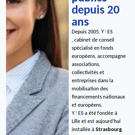
depuis 20
ans
Depuis 2005,
Y
T
ES
, cabinet de conseil
spécialisé en fonds
européens, accompagne
associations,
collectivités et
entreprises dans la
mobilisation des
financements nationaux
et européens.
Y
T
ES
a été fondée à
Lille et est aujourd’hui
installée à
Strasbourg
,