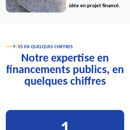
idée en projet financé
.
Y
T
ES
EN QUELQUES CHIFFRES
Notre expertise en
financements publics, en
quelques chiffres
1