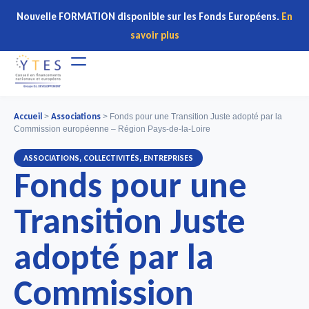
Nouvelle FORMATION disponible sur les Fonds Européens.
En
savoir plus
Accueil
Associations
>
>
Fonds pour une Transition Juste adopté par la
Commission européenne – Région Pays-de-la-Loire
,
,
ASSOCIATIONS
COLLECTIVITÉS
ENTREPRISES
Fonds pour une
Transition Juste
adopté par la
Commission