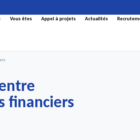
e
Vous êtes
Appel à projets
Actualités
Recrutem
iers
 entre
 financiers