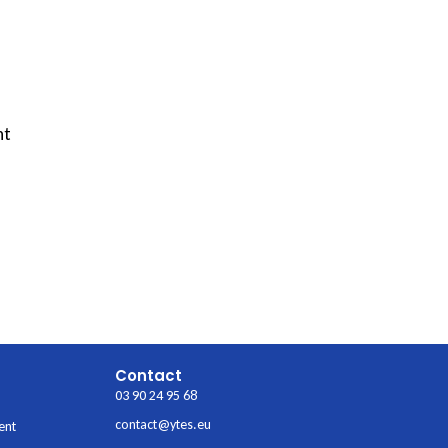
nt
Contact
03 90 24 95 68
contact@ytes.eu
ent