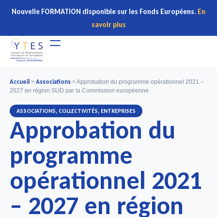
Nouvelle FORMATION disponible sur les Fonds Européens.
En
savoir plus
Accueil
Associations
>
>
Approbation du programme opérationnel 2021 –
2027 en région SUD par la Commission européenne
,
,
ASSOCIATIONS
COLLECTIVITÉS
ENTREPRISES
Approbation du
programme
opérationnel 2021
– 2027 en région