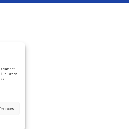
re comment
’utilisation
ies
férences