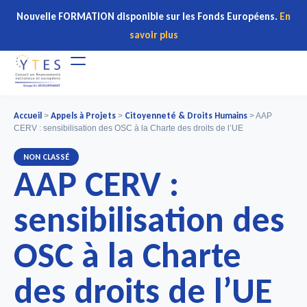
Nouvelle FORMATION disponible sur les Fonds Européens.
En
savoir plus
Accueil
Appels à Projets
Citoyenneté & Droits Humains
>
>
>
AAP
CERV : sensibilisation des OSC à la Charte des droits de l’UE
NON CLASSÉ
AAP CERV :
sensibilisation des
OSC à la Charte
des droits de l’UE